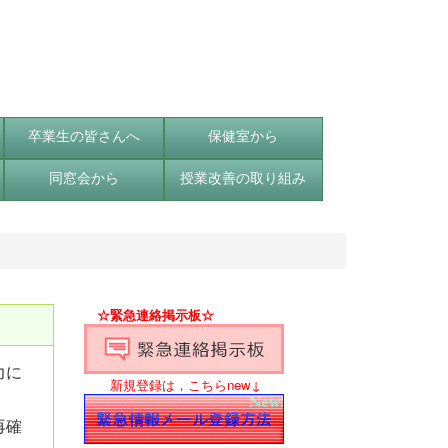
卒業生の皆さんへ
保健室から
同窓会から
授業改善の取り組み
☆緊急連絡掲示板☆
力に
新規登録は，こちらnew↓
再確