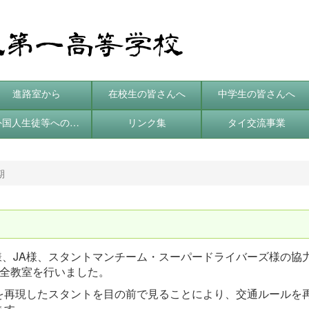
進路室から
在校生の皆さんへ
中学生の皆さんへ
外国人生徒等への支援
リンク集
タイ交流事業
期
様、JA様、スタントマンチーム・スーパードライバーズ様の協
安全教室を行いました。
再現したスタントを目の前で見ることにより、交通ルールを
ます。