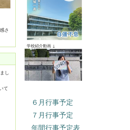
感さ
学校紹介動画 ↓
いまし
いて
６月行事予定
７月行事予定
年間行事予定表