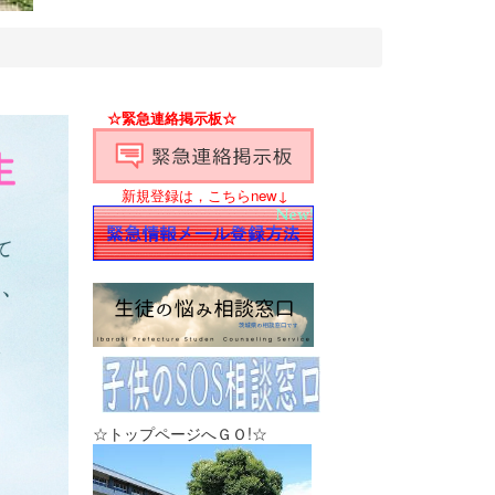
☆緊急連絡掲示板☆
新規登録は，こちらnew↓
☆トップページへＧＯ!☆