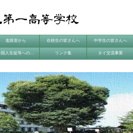
進路室から
在校生の皆さんへ
中学生の皆さんへ
外国人生徒等への支援
リンク集
タイ交流事業