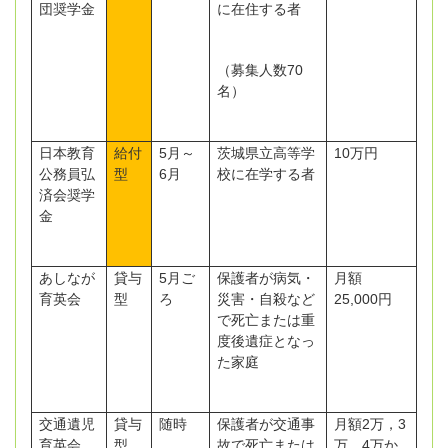
団奨学金
に在住する者
（募集人数
70
名）
日本教育
給付
5
月～
茨城県立高等学
10
万円
公務員弘
型
6
月
校に在学する者
済会奨学
金
あしなが
貸与
5
月ご
保護者が病気・
月額
育英会
型
ろ
災害・自殺など
25,000
円
で死亡または重
度後遺症となっ
た家庭
交通遺児
貸与
随時
保護者が交通事
月額
2
万，
3
育英会
型
故で死亡または
万，
4
万か