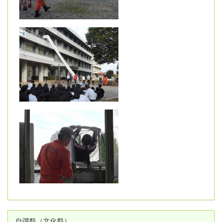
自彊祭（文化祭）